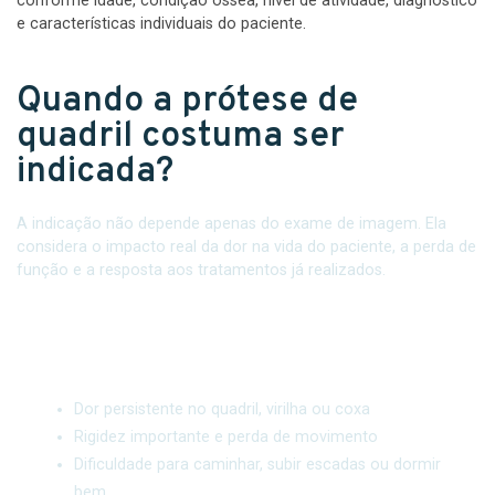
conforme idade, condição óssea, nível de atividade, diagnóstico
e características individuais do paciente.
Quando a prótese de
quadril costuma ser
indicada?
A indicação não depende apenas do exame de imagem. Ela
considera o impacto real da dor na vida do paciente, a perda de
função e a resposta aos tratamentos já realizados.
Dor e limitação
Dor persistente no quadril, virilha ou coxa
Rigidez importante e perda de movimento
Dificuldade para caminhar, subir escadas ou dormir
bem