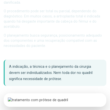
danificada.
O procedimento pode ser total ou parcial, dependendo do
diagnóstico. Em muitos casos, a artroplastia total é indicada
quando há desgaste importante da cabeça do fêmur e do
acetábulo.
O planejamento busca segurança, posicionamento adequado
dos componentes e uma recuperação compatível com as
necessidades do paciente.
A indicação, a técnica e o planejamento da cirurgia
devem ser individualizados. Nem toda dor no quadril
significa necessidade de prótese.